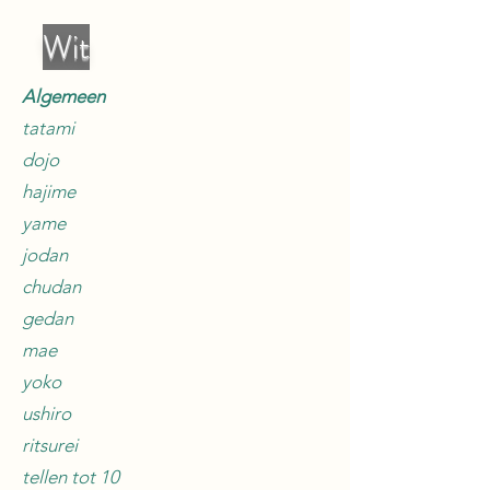
Wit
Algemeen
tatami
dojo
hajime
yame
jodan
chudan
gedan
mae
yoko
ushiro
ritsurei
tellen tot 10