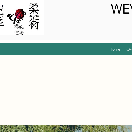
WE
Home
Ov