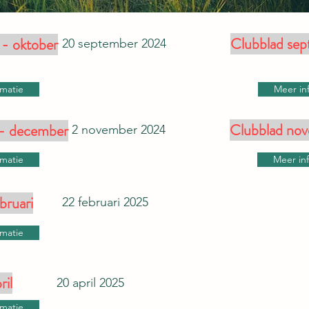
Clubblad se
 - oktober
20 september 2024
rmatie
Meer in
Clubblad no
 - december
2 november 2024
rmatie
Meer in
bruari
22 februari 2025
rmatie
ril
20 april 2025
rmatie