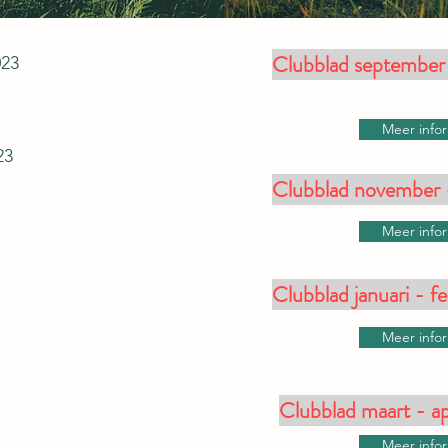
Clubblad september
023
Meer info
23
Clubblad november
Meer info
Clubblad januari - fe
Meer info
Clubblad maart - ap
Meer info