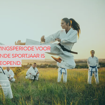
VINGSPERIODE VOOR
NDE SPORTJAAR IS
EOPEND.
atie