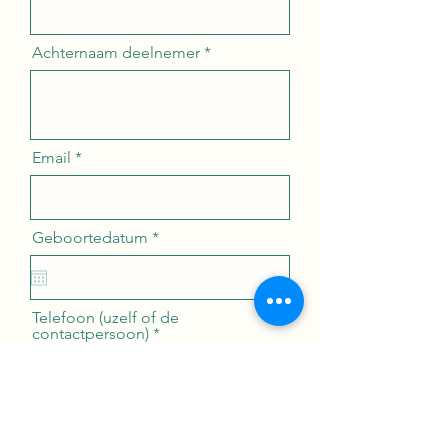
Achternaam deelnemer
Email
r
Geboortedatum
*
e
q
u
i
r
Telefoon (uzelf of de
e
contactpersoon)
d
Straatnaam en huisnummer